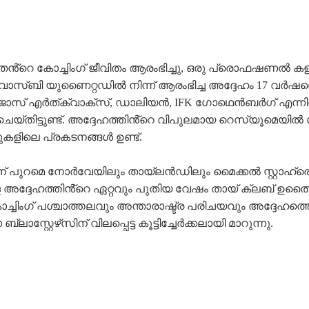
െ തൻ്റെ കോച്ചിംഗ് ജീവിതം ആരംഭിച്ചു, ഒരു പ്രൊഫഷണൽ കളി
 വാസ്ബി യുണൈറ്റഡിൽ നിന്ന് ആരംഭിച്ച അദ്ദേഹം 17 വർഷത
ോസ് എർത്ക്വാക്സ്, ഡാലിയൻ, IFK ഗോഥെൻബർഗ് എന്നി
 ചെയ്തിട്ടുണ്ട്. അദ്ദേഹത്തിൻ്റെ വിപുലമായ റെസ്യൂമെയി
ഗുകളിലെ പ്രകടനങ്ങൾ ഉണ്ട്.
ുറമെ നോർവേയിലും തായ്‌ലൻഡിലും മൈക്കൽ സ്റ്റാഹ്രെ പ
പുള്ള അദ്ദേഹത്തിൻ്റെ ഏറ്റവും പുതിയ വേഷം തായ് ക്ലബ് ഉതൈ
ോച്ചിംഗ് പശ്ചാത്തലവും അന്താരാഷ്ട്ര പരിചയവും അദ്ദേ
സ്റ്റേഴ്‌സിന് വിലപ്പെട്ട കൂട്ടിച്ചേർക്കലായി മാറുന്നു.