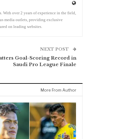
 With over 2 years of experience in the field,
ous media outlets, providing exclusive
ured on leading websites.
NEXT POST
atters Goal-Scoring Record in
Saudi Pro League Finale
More From Author