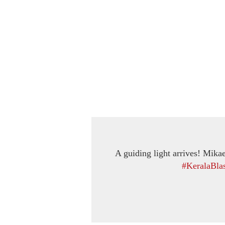
A guiding light arrives! Mikae
#KeralaBlas