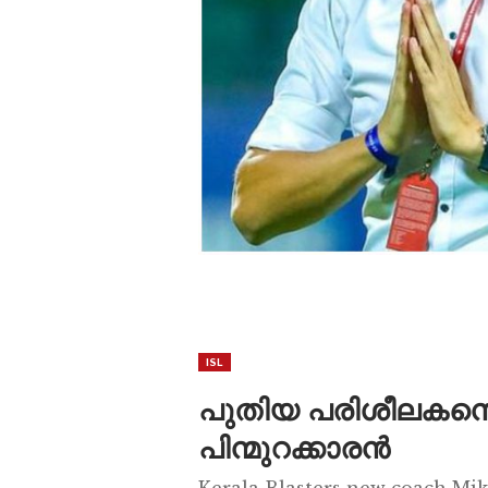
ISL
പുതിയ പരിശീലകനെ ക
പിന്മുറക്കാരൻ
Kerala Blasters new coach Mik