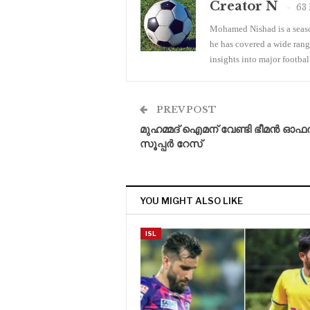
Creator N
63 
Mohamed Nishad is a season
he has covered a wide rang
insights into major footba
PREV POST
മുഹമ്മദ് ഐമന് വേണ്ടി ഭീമൻ ഓഫർ
സൂപ്പർ റേസ്
YOU MIGHT ALSO LIKE
ISL