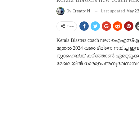
Last updated
May 23
By
Creator N
Share
Kerala Blasters coach new: ഐഎസ്
മുതൽ 2024 വരെ ടീമിനെ നയിച്ച 
സ്റ്റാഹെയ്ക്ക് കടിഞ്ഞാൺ ഏറ്റെടുക്
മേഖലയിൽ ധാരാളം അനുഭവസമ്പത്ത