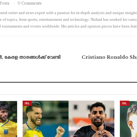
Posts
0 Comments
ed writer and news expert with a passion for in-depth analysis and unique insights.
e of topics, from sports, entertainment and technology. Nishad has worked for vari
ll tournaments and events worldwide. His articles and opinion pieces have been feat
, കേരള താരങ്ങൾക്ക് വേണ്ടി
Cristiano Ronaldo Sh
ISL
ISL