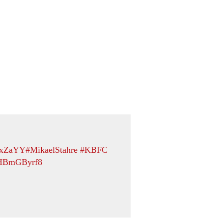
NgxZaYY
#MikaelStahre
#KBFC
WHBmGByrf8