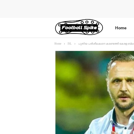
Home
Home
ISL
പുതിയ പരിശീലകനെ കണ്ടെത്തി കേരള ബ്ലാസ്
More