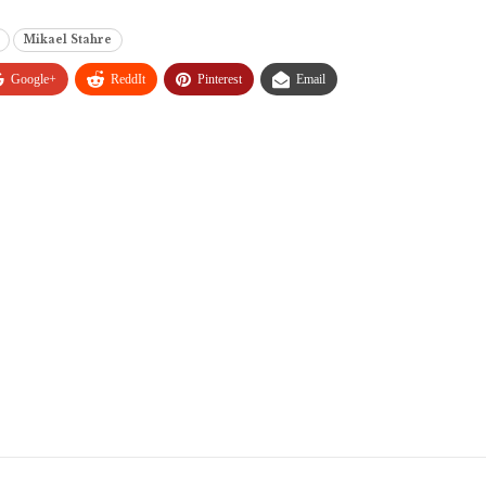
Mikael Stahre
Google+
ReddIt
Pinterest
Email