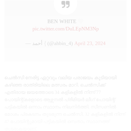
BEN WHITE
pic.twitter.com/DuLEpNM3Np
— أحمد 𓂆 (@ahbin_4)
April 23, 2024
ചെൽസി നേരിട്ട ഏറ്റവും വലിയ പരാജയം കൂടിയായി
കഴിഞ്ഞ രാത്രിയിലെ മത്സരം മാറി. ചെൽസിക്ക്
എതിരായ ജയത്തോടെ 34 കളികളിൽ നിന്ന് 77
പോയിന്റ്കളോടെ ആഴ്സനൽ പ്രീമിയർ ലീഗ് പോയിന്റ്
പട്ടികയിൽ ഒന്നാം സ്ഥാനം നിലനിർത്തി. സീസണിൽ
മോശം പ്രകടനം തുടരുന്ന ചെൽസി, 32 കളികളിൽ നിന്ന്
47 പോയിന്റുമായി പട്ടികയിൽ ഒമ്പതാം സ്ഥാനത്ത്
തുടരുകയാണ്.