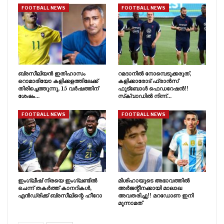
FOOTBALL NEWS
FOOTBALL NEWS
ബ്രസീലിയൻ ഇതിഹാസം
റമദാനിൽ നോമ്പെടുക്കരുത്,
റൊമാരിയോ കളിക്കളത്തിലേക്ക്
കളിക്കാരോട് ഫ്രാൻസ്
തിരിച്ചെത്തുന്നു, 15 വർഷത്തിന്
ഫുട്‍ബോൾ ഫെഡറേഷൻ!!
ശേഷം…
സ്‌ക്വാഡിൽ നിന്ന്…
FOOTBALL NEWS
FOOTBALL NEWS
ഇംഗ്ലീഷ് നിരയെ ഇംഗ്ലണ്ടിൽ
മിശിഹായുടെ അഭാവത്തിൽ
ചെന്ന് തകർത്ത് കാനറികൾ,
അർജന്റീനക്കായി മാലാഖ
എൻഡ്രിക്ക് ബ്രസീലിന്റെ ഹീറോ
അവതരിച്ചു!! മറഡോണ ഇനി
മൂന്നാമത്