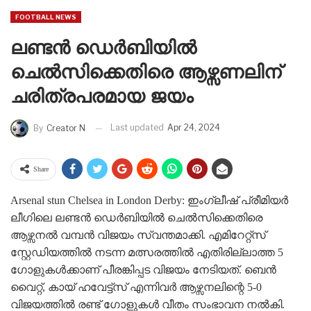
FOOTBALL NEWS
ലണ്ടൻ ഡെർബിയിൽ
ചെൽസിക്കെതിരെ ആഴ്സണലിന്
ചരിത്രപരമായ ജയം
Last updated
Apr 24, 2024
By
Creator N
Share
Arsenal stun Chelsea in London Derby: ഇംഗ്ലീഷ് പ്രീമിയർ
ലീഗിലെ ലണ്ടൻ ഡെർബിയിൽ ചെൽസിക്കെതിരെ
ആഴ്സനൽ വമ്പൻ വിജയം സ്വന്തമാക്കി. എമിറേറ്റ്സ്
സ്റ്റേഡിയത്തിൽ നടന്ന മത്സരത്തിൽ എതിരില്ലാത്ത 5
ഗോളുകൾക്കാണ് പീരങ്കിപ്പട വിജയം നേടിയത്. ബെൻ
വൈറ്റ്, കായ് ഹവേട്ട്സ് എന്നിവർ ആഴ്സനലിന്റെ 5-0
വിജയത്തിൽ രണ്ട് ഗോളുകൾ വീതം സംഭാവന നൽകി.