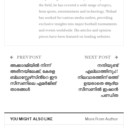
the field, he has covered a wide range of topics,
from sports, entertainment and technology. Nishad
has worked for various media outlets, providing
exclusive insights into major football tournaments
and events worldwide. His articles and opinion
pieces have been featured on leading websites.
PREV POST
NEXT POST
അക്കാദമിയിൽ നിന്ന്
നന്ദിയുണ്ട്
അരീനയിലേക്ക്, കേരള
എല്ലാത്തിനും!!
ബ്ലാസ്റ്റേഴ്‌സിൻ്റെ ഈ
നിലവാരത്തിന് ഒത്ത്
സീസണിലെ എമർജിങ്
ഉയരാതെ ആദ്യ
താരങ്ങൾ
സീസണിൽ ഇഷാൻ
പണ്ഡിത
YOU MIGHT ALSO LIKE
More From Author