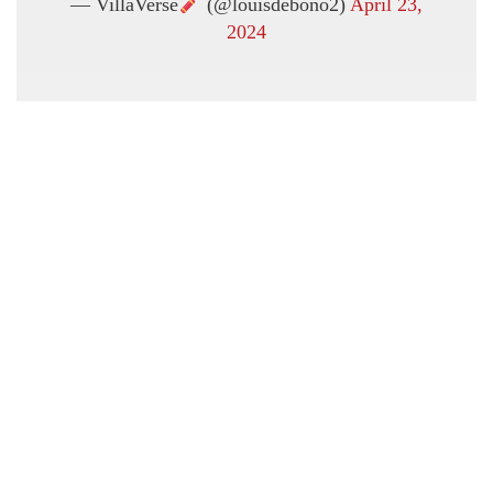
— VillaVerse
(@louisdebono2)
April 23,
2024