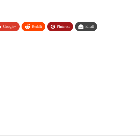
Google+
ReddIt
Pinterest
Email