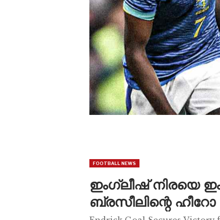
FOOTBALL NEWS
ഇംഗ്ലീഷ് നിരയെ ഇം
ബ്രസീലിന്റെ ഹീറോ
Endrick Goal Secures Victory 