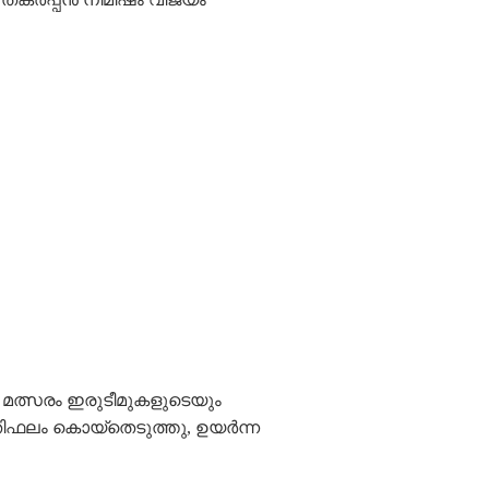
 മത്സരം ഇരുടീമുകളുടെയും
ിഫലം കൊയ്തെടുത്തു, ഉയർന്ന