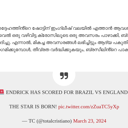
, അദ്ദേഹത്തിൻ്റെ ഷോട്ടിന് ഇംഗ്ലീഷ് വലയിൽ എത്താൻ ആവശ
െൽ ഒരു വഴിവിട്ട ക്രോസിലൂടെ ഒരു അവസരം പാഴാക്കി, 
്ചു. എന്നാൽ, മികച്ച അവസരങ്ങൾ ലഭിച്ചിട്ടും ആദ്യ പകു
ിക്കുമ്പോൾ, തീവ്രത വർദ്ധിക്കുകയും, ബ്രസീലിൻ്റെ പാക്വ
ENDRICK HAS SCORED FOR BRAZIL VS ENGLAND
THE STAR IS BORN!
pic.twitter.com/zZuaTC5yXp
— TC (@totalcristiano)
March 23, 2024