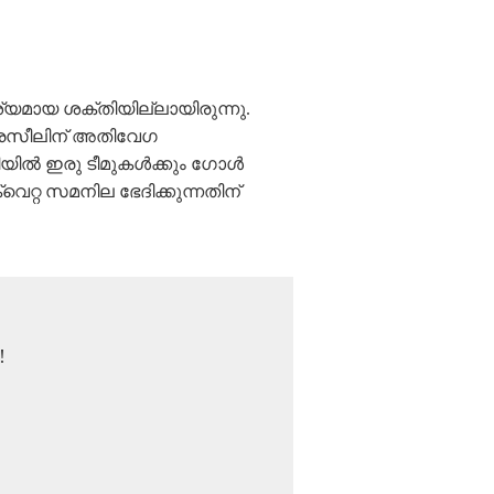
്യമായ ശക്തിയില്ലായിരുന്നു.
ബ്രസീലിന് അതിവേഗ
തിയിൽ ഇരു ടീമുകൾക്കും ഗോൾ
െറ്റ സമനില ഭേദിക്കുന്നതിന്
!