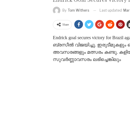
Last updated
Mar
By
Tom Withers
Share
Endrick goal secures victory for Br
ബ്രസീൽ വിജയിച്ചു. ഇരുടീമുകളും
അവസരങ്ങളും മത്സരം കണ്ടു. കളിയു
സുവർണ്ണാവസരം ലഭിച്ചെങ്കിലും