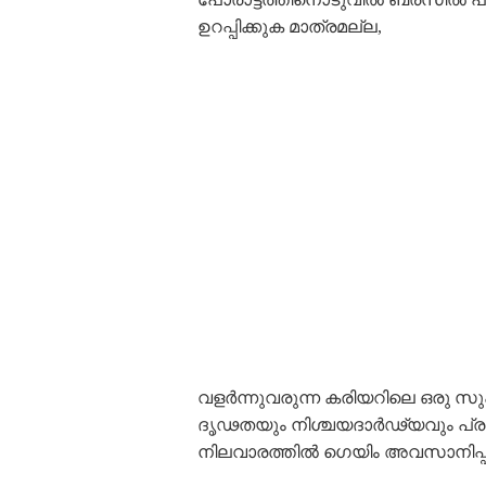
ഉറപ്പിക്കുക മാത്രമല്ല,
വളർന്നുവരുന്ന കരിയറിലെ ഒരു സു
ദൃഢതയും നിശ്ചയദാർഢ്യവും പ്ര
നിലവാരത്തിൽ ഗെയിം അവസാനിപ്പി