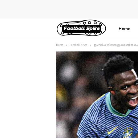
Home
Home
Football News
ഇംഗ്ലീഷ് നിരയെ ഇംഗ്ലണ്ടിൽ ചെ
More