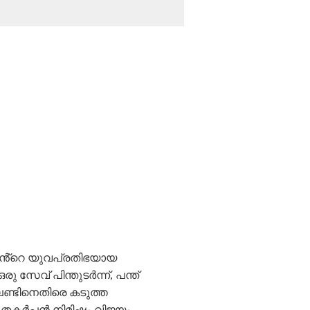
സീലിൻ്റെ യുവപ്രതിഭയായ
 സേവ് പിന്തുടർന്ന്, പന്ത്
ലണ്ടിനെതിരെ കടുത്ത
 തകർപ്പൻ നിമിഷം വിജയം