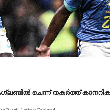
ഗ്ലണ്ടിൽ ചെന്ന് തകർത്ത് കാനറിക
for Brazil Against England