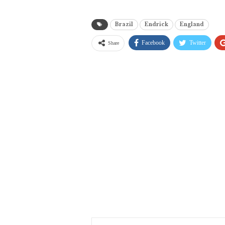
Brazil
Endrick
England
Facebook
Twitter
Share