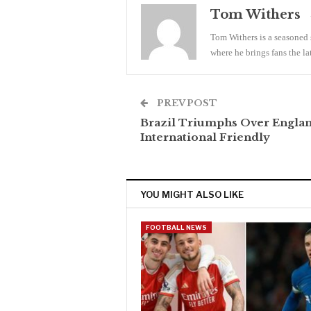
Tom Withers
Tom Withers is a seasoned s
where he brings fans the l
PREV POST
Brazil Triumphs Over Englan
International Friendly
YOU MIGHT ALSO LIKE
FOOTBALL NEWS