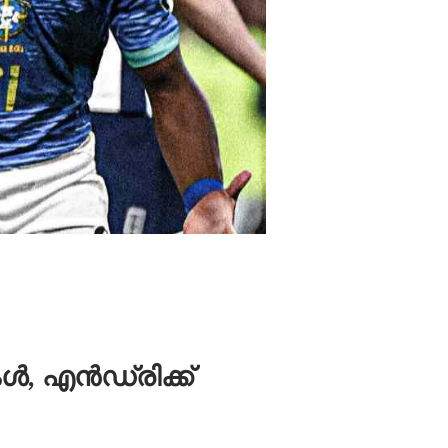
ൾ, എൻഡ്രിക്ക്