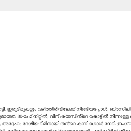
തട്ടി. ഇരുടീമുകളും വഴിത്തിരിവിലേക്ക് നീങ്ങിയപ്പോൾ, ബ്ര
ത്. 80-ാം മിനിറ്റിൽ, വിനീഷ്യസിൻ്റെ ഷോട്ടിൽ നിന്നുള്ള ഒരു
 അദ്ദേഹം ദേശീയ ടീമിനായി തൻ്റെ കന്നി ഗോൾ നേടി. ഇംഗ്
ടിച്ചുനിന്നതോടെ ഗോൾ നിർണ്ണായകമായി. എൻഡ്രിക്കിൻ്റെ