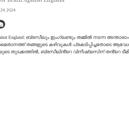
 24, 2024
azil against England: ബ്രസീലും ഇംഗ്ലണ്ടും തമ്മിൽ നടന്ന അന്താ
 മൈതാനത്ത് തങ്ങളുടെ കഴിവുകൾ പ്രകടിപ്പിച്ചതോടെ ആവേശ
ടെ തുടക്കത്തിൽ, ബ്രസീലിൻ്റെ വിനീഷ്യസിന് തൻ്റെ ടീമിന