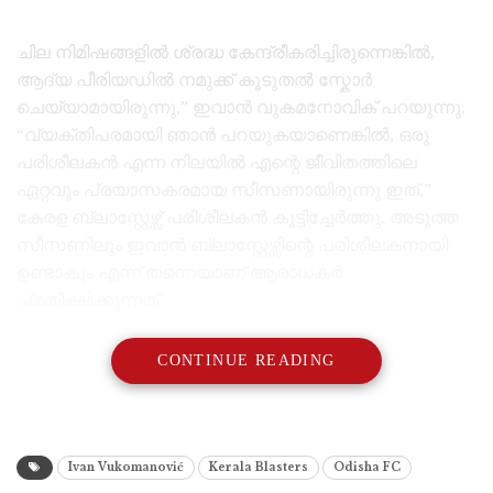
ചില നിമിഷങ്ങളിൽ ശ്രദ്ധ കേന്ദ്രീകരിച്ചിരുന്നെങ്കിൽ,
ആദ്യ പീരിയഡിൽ നമുക്ക് കൂടുതൽ സ്കോർ
ചെയ്യാമായിരുന്നു,” ഇവാൻ വുകമനോവിക് പറയുന്നു.
“വ്യക്തിപരമായി ഞാൻ പറയുകയാണെങ്കിൽ, ഒരു
പരിശീലകൻ എന്ന നിലയിൽ എന്റെ ജീവിതത്തിലെ
ഏറ്റവും പ്രയാസകരമായ സീസണായിരുന്നു ഇത്,”
കേരള ബ്ലാസ്റ്റേഴ്സ് പരിശീലകൻ കൂട്ടിച്ചേർത്തു. അടുത്ത
സീസണിലും ഇവാൻ ബ്ലാസ്റ്റേഴ്സിന്റെ പരിശീലകനായി
ഉണ്ടാകും എന്ന് തന്നെയാണ് ആരാധകർ
പ്രതീക്ഷിക്കുന്നത്.
CONTINUE READING
Ivan Vukomanović
Kerala Blasters
Odisha FC