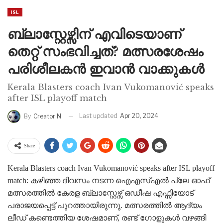
ISL
ബ്ലാസ്റ്റേഴ്സിന് എവിടെയാണ്
തെറ്റ് സംഭവിച്ചത്? മത്സരശേഷം
പരിശീലകൻ ഇവാൻ വാക്കുകൾ
Kerala Blasters coach Ivan Vukomanović speaks
after ISL playoff match
Last updated
Apr 20, 2024
By
Creator N
Share
Kerala Blasters coach Ivan Vukomanović speaks after ISL playoff
match: കഴിഞ്ഞ ദിവസം നടന്ന ഐഎസ്എൽ പ്ലേ ഓഫ്
മത്സരത്തിൽ കേരള ബ്ലാസ്റ്റേഴ്സ് ഒഡീഷ എഫ്സിയോട്
പരാജയപ്പെട്ട് പുറത്തായിരുന്നു. മത്സരത്തിൽ ആദ്യം
ലീഡ് കണ്ടെത്തിയ ശേഷമാണ്, രണ്ട് ഗോളുകൾ വഴങ്ങി