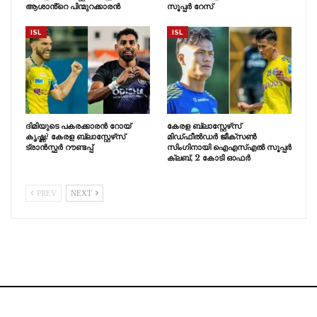
ആശാൻ്റെ പിന്മുറക്കാരൻ
സൂപ്പർ റേസ്
ISL
ISL
ദിമിയുടെ പകരക്കാരൻ റോയ്
കേരള ബ്ലാസ്റ്റേഴ്‌സ്
കൃഷ്ണ? കേരള ബ്ലാസ്റ്റേഴ്‌സ്
മിഡ്ഫീൽഡർ ജീക്സൺ
ട്രാൻസ്ഫർ റൗണ്ടപ്പ്
സിംഗിനായി ഐഎസ്എൽ സൂപ്പർ
ക്ലബ്, 2 കോടി ഓഫർ
PREV
NEXT