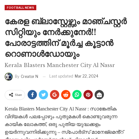
FOOTBALL NEWS
കേരള ബ്ലാസ്റ്റേഴ്സും മാഞ്ചസ്റ്റർ
സിറ്റിയും നേർക്കുനേർ!!
പോരാട്ടത്തിന് മൂർച്ച കൂട്ടാൻ
റൊണാൾഡോയും
Kerala Blasters Manchester City Al Nassr
Last updated
Mar 22, 2024
By
Creator N
Share
Kerala Blasters Manchester City Al Nassr : സാങ്കേതിക
വിദ്യകൾ പലപ്പോഴും പുതുമകൾ കൊണ്ടുവരുന്ന
കായിക ലോകത്ത്, ഒരു പുതിയ യുദ്ധക്കളം
ഉയർന്നുവന്നിരിക്കുന്നു – സ്പോർട്സ് മാനേജ്മെൻ്റ്