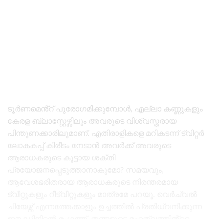
ടൂർണമെൻ്റ് പുരോഗമിക്കുമ്പോൾ, എല്ലാ കണ്ണുകളും
കേരള ബ്ലാസ്റ്റേഴ്സിലും അവരുടെ വിശ്വസ്തരായ
പിന്തുണക്കാരിലുമാണ്. എതിരാളികളെ മറികടന്ന് ട്വിറ്റർ
ലോകകപ്പ് കിരീടം നേടാൻ അവർക്ക് അവരുടെ
ആരാധകരുടെ കൂട്ടായ ശക്തി
പ്രയോജനപ്പെടുത്താനാകുമോ? സമയവും,
ആവേശഭരിതരായ ആരാധകരുടെ നിരന്തരമായ
ട്വീറ്റുകളും റീട്വീറ്റുകളും മാത്രമേ പറയൂ. വെർച്വൽ
ചിയേഴ്സ് എന്നത്തേക്കാളും ഉച്ചത്തിൽ പ്രതിധ്വനിക്കുന്ന
ഈ ഡിജിറ്റൽ രംഗത്ത്, തങ്ങളുടെ മഹത്വത്തിൻ്റെ