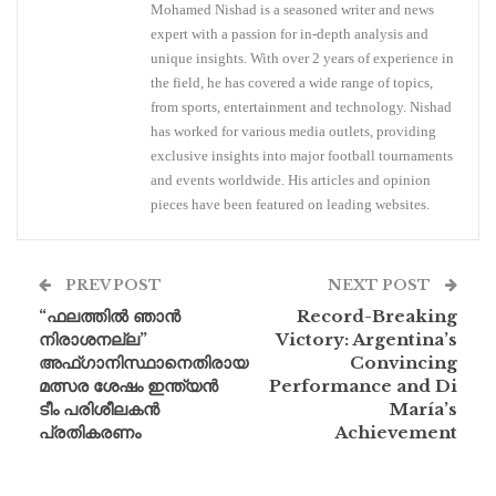
Mohamed Nishad is a seasoned writer and news
expert with a passion for in-depth analysis and
unique insights. With over 2 years of experience in
the field, he has covered a wide range of topics,
from sports, entertainment and technology. Nishad
has worked for various media outlets, providing
exclusive insights into major football tournaments
and events worldwide. His articles and opinion
pieces have been featured on leading websites.
PREV POST
NEXT POST
“ഫലത്തിൽ ഞാൻ
Record-Breaking
നിരാശനല്ല”
Victory: Argentina’s
അഫ്ഗാനിസ്ഥാനെതിരായ
Convincing
മത്സര ശേഷം ഇന്ത്യൻ
Performance and Di
ടീം പരിശീലകൻ
María’s
പ്രതികരണം
Achievement