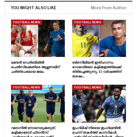
YOU MIGHT ALSO LIKE
More From Author
FOOTBALL NEWS
FOOTBALL NEWS
ലണ്ടൻ ഡെർബിയിൽ
ബ്രസീലിയൻ ഇതിഹാസം
ചെൽസിക്കെതിരെ ആഴ്സണലിന്
റൊമാരിയോ കളിക്കളത്തിലേക്ക്
ചരിത്രപരമായ ജയം
തിരിച്ചെത്തുന്നു, 15 വർഷത്തിന്
ശേഷം…
FOOTBALL NEWS
FOOTBALL NEWS
റമദാനിൽ നോമ്പെടുക്കരുത്,
ഇംഗ്ലീഷ് നിരയെ ഇംഗ്ലണ്ടിൽ
കളിക്കാരോട് ഫ്രാൻസ്
ചെന്ന് തകർത്ത് കാനറികൾ,
ഫുട്‍ബോൾ ഫെഡറേഷൻ!!
എൻഡ്രിക്ക് ബ്രസീലിന്റെ ഹീറോ